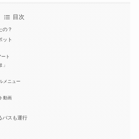
目次
たの？
ポット
アート
ま」
ルメニュー
ト動画
るバスも運行