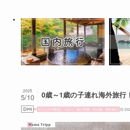
2025
0歳～1歳の子連れ海外旅
5/10
PR
子どもの年齢別
ベビー
旅の準備・持ち物
海外旅行
202