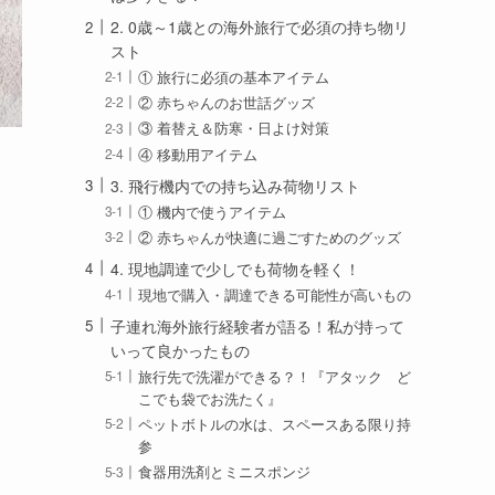
2. 0歳～1歳との海外旅行で必須の持ち物リ
スト
① 旅行に必須の基本アイテム
② 赤ちゃんのお世話グッズ
③ 着替え＆防寒・日よけ対策
④ 移動用アイテム
3. 飛行機内での持ち込み荷物リスト
① 機内で使うアイテム
② 赤ちゃんが快適に過ごすためのグッズ
4. 現地調達で少しでも荷物を軽く！
現地で購入・調達できる可能性が高いもの
子連れ海外旅行経験者が語る！私が持って
いって良かったもの
旅行先で洗濯ができる？！『アタック ど
こでも袋でお洗たく』
ペットボトルの水は、スペースある限り持
参
食器用洗剤とミニスポンジ