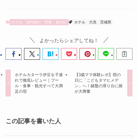
ホテル
国内旅行
関東
旅行記
ホテル
大洗
茨城県
よかったらシェアしてね！
ホテルカターラ伊豆を子連
【3歳ママ体験レポ】雨の
れで徹底レビュー｜プー
日に「こどもタマヒメデ
ル・食事・観光すべて大満
ン」へ！鍵盤の滑り台に娘
足の宿
が大興奮
この記事を書いた人