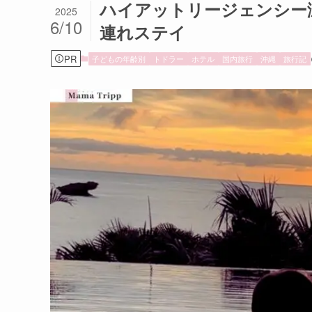
ハイアットリージェンシー
2025
6/10
連れステイ
PR
子どもの年齢別
トドラー
ホテル
国内旅行
沖縄
旅行記