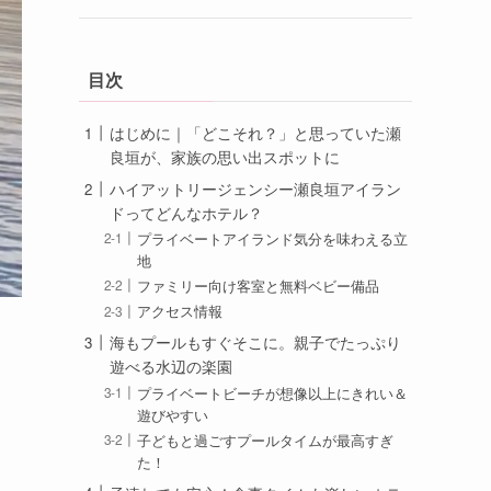
目次
はじめに｜「どこそれ？」と思っていた瀬
良垣が、家族の思い出スポットに
ハイアットリージェンシー瀬良垣アイラン
ドってどんなホテル？
プライベートアイランド気分を味わえる立
地
ファミリー向け客室と無料ベビー備品
アクセス情報
海もプールもすぐそこに。親子でたっぷり
遊べる水辺の楽園
プライベートビーチが想像以上にきれい＆
遊びやすい
子どもと過ごすプールタイムが最高すぎ
た！