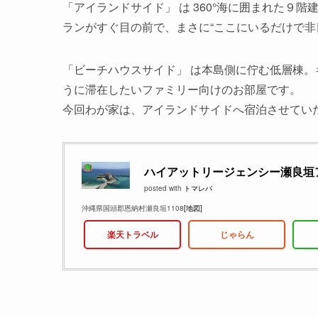
「アイランドサイド」 は 360°海に囲まれた９
ランがすぐ目の前で、まさに“ここにいるだけで非
「ビーチハウスサイド」 は本島側に佇む低層棟
うに滞在したいファミリー向けのお部屋です。
今回わが家は、アイランドサイドへ宿泊させてい
ハイアットリージェンシー瀬良垣
posted with
トマレバ
沖縄県国頭郡恩納村瀬良垣1108
[地図]
楽天トラベル
じゃらん