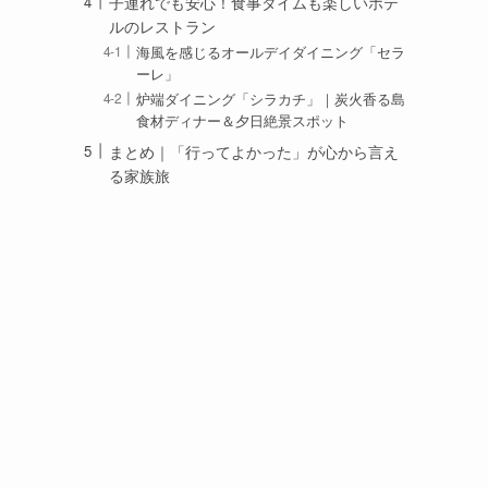
子連れでも安心！食事タイムも楽しいホテ
ルのレストラン
海風を感じるオールデイダイニング「セラ
ーレ」
炉端ダイニング「シラカチ」｜炭火香る島
食材ディナー＆夕日絶景スポット
まとめ｜「行ってよかった」が心から言え
る家族旅