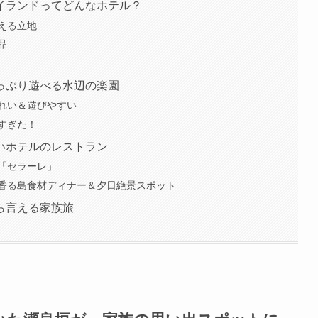
イランドってどんなホテル？
える立地
品
っぷり遊べる水辺の楽園
れい＆遊びやすい
すぎた！
いホテルのレストラン
「セラーレ」
香る島食材ディナー＆夕日絶景スポット
ら言える家族旅