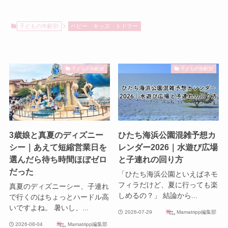
子どもの年齢別
ベビー
キッズ
トドラー
子どもの年齢別
子どもの年齢別
3歳娘と真夏のディズニー
ひたち海浜公園混雑予想カ
シー｜あえて短縮営業日を
レンダー2026｜水遊び広場
選んだら待ち時間ほぼゼロ
と子連れの回り方
だった
「ひたち海浜公園といえばネモ
フィラだけど、夏に行っても楽
真夏のディズニーシー、子連れ
しめるの？」 結論から...
で行くのはちょっとハードル高
いですよね。 暑いし、...
2026-07-29
Mamatripp編集部
2026-08-04
Mamatripp編集部