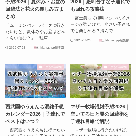
予想2026｜夏休み・お盆の
2026｜絶叫苦手な子連れで
回避法と花火の楽しみ方ま
も回れる攻略法
とめ
「富士急って絶叫マシンのイメ
ージが強いけど、小さい子連れ
「ムーミンバレーパークに行き
でも楽しめる？混んで...
たいけど、夏休みやお盆はどれ
くらい混む？」「駐車...
2026-07-23
Mamatripp編集部
2026-07-23
Mamatripp編集部
子どもの年齢別
子どもの年齢別
西武園ゆうえんち混雑予想
マザー牧場混雑予想2026｜
カレンダー2026｜子連れで
空いてる日と夏の回避術を
ベストはいつ？
子連れ目線で解説
「西武園ゆうえんちに行きたい
「マザー牧場に行きたいけど、