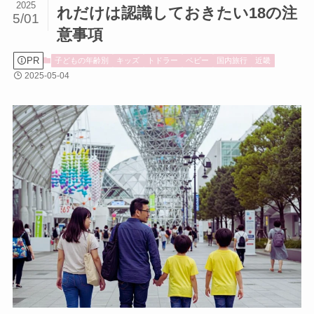
2025
れだけは認識しておきたい18の注
5/01
意事項
PR
子どもの年齢別
キッズ
トドラー
ベビー
国内旅行
近畿
2025-05-04