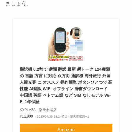
ましょう。
翻訳機 0.2秒で 瞬間 翻訳 最新 瞬トーク 124種類
の 言語 方言 に対応 双方向 通訳機 海外旅行 外国
人観光客 に オススメ 操作簡単 ボタンひとつで 高
性能 AI翻訳 WIFI オフライン 辞書ダウンロード
中国語 英語 ベトナム語 など SIM なしモデル Wi-
FI 1年保証
KYPLAZA 楽天市場店
¥11,800
（2025/04/30 23:24時点 | 楽天市場調べ）
Amazon