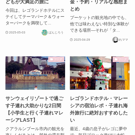
どもが大満足の旅に
金・予約・リアルな感想ま
とめ
今回は、レゴランドホテルにス
テイしてテーマパーク＆ウォー
プーケットの観光地の中でも、
ターパークを満喫して...
他では味わえない特別な体験が
できる場所—それが「タ...
2025-05-03
ばんじろう
2025-04-29
れママ
アジア
アジア
サンウェイリゾートで過ご
レゴランドホテル・マレー
す子連れ大助かりな2日間
シアの宿泊レポ・子連れ海
【小学生と行く子連れマレ
外旅行に絶対おすすめした
ーシアLAST】
い
クアラルンプール市内の観光を
最近、4歳の息子がレゴに夢中