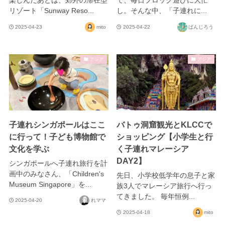
楽しんだあとは、郊外の滞在型
で、毎日ブロック遊びに大忙
リゾート「Sunway Reso...
し。そんな中、「子連れに...
2025-04-23
mito
2025-04-22
ばんじろう
アジア
アジア
子連れシンガポールはここ
バトゥ洞窟観光とKLCCで
に行って！子ども博物館で
ショッピング【小学生と行
文化を学ぶ
く子連れマレーシア
DAY2】
シンガポールへ子連れ旅行を計
画中のみなさん、「Children's
先日、小学校低学年の息子と家
Museum Singapore」を...
族3人でマレーシア旅行へ行っ
てきました。 毎年恒例...
2025-04-20
れママ
2025-04-18
mito