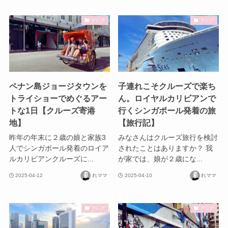
アジア
アジア
ペナン島ジョージタウンを
子連れこそクルーズで楽ち
トライショーでめぐるアー
ん。ロイヤルカリビアンで
トな1日【クルーズ寄港
行くシンガポール発着の旅
地】
【旅行記】
昨年の年末に２歳の娘と家族3
みなさんはクルーズ旅行を検討
人でシンガポール発着のロイア
されたことはありますか？ 我
ルカリビアンクルーズに...
が家では、娘が２歳にな...
2025-04-12
れママ
2025-04-10
れママ
アジア
アジア