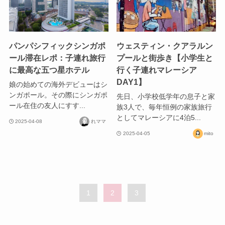
パンパシフィックシンガポ
ウェスティン・クアラルン
ール滞在レポ：子連れ旅行
プールと街歩き【小学生と
に最高な五つ星ホテル
行く子連れマレーシア
DAY1】
娘の始めての海外デビューはシ
ンガポール。その際にシンガポ
先日、小学校低学年の息子と家
ール在住の友人にすす...
族3人で、毎年恒例の家族旅行
としてマレーシアに4泊5...
2025-04-08
れママ
2025-04-05
mito
1
2
3