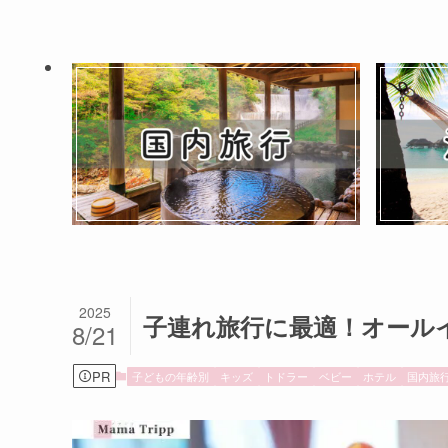
2025
子連れ旅行に最適！オール
8/21
PR
子どもの年齢別
キッズ
トドラー
ベビー
ホテル
国内旅