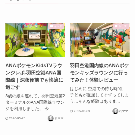
キッズ
キッズ
ANAポケモンKidsTVラウ
羽田空港国内線のANAポケ
ンジレポ-羽田空港ANA国
モンキッズラウンジに行っ
際線｜深夜便前でも快適に
てみた！体験レビュー
過ごす
はじめに 空港での待ち時間、
子どもが退屈してぐずってしま
3歳の娘を連れて、羽田空港第2
う…そんな経験はありま...
ターミナルのANA国際線ラウン
ジを利用しました。 今...
2025-06-09
れママ
2026-05-25
れママ